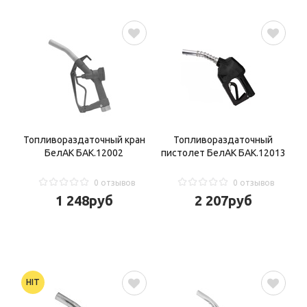


Топливораздаточный кран
Топливораздаточный
БелАК БАК.12002
пистолет БелАК БАК.12013
0 отзывов
0 отзывов
1 248
руб
2 207
руб
HIT

