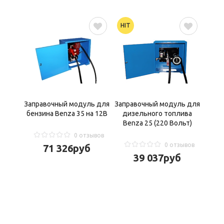
HIT


Заправочный модуль для
Заправочный модуль для
бензина Benza 35 на 12В
дизельного топлива
Benza 25 (220 Вольт)
0 отзывов
0 отзывов
71 326
руб
39 037
руб